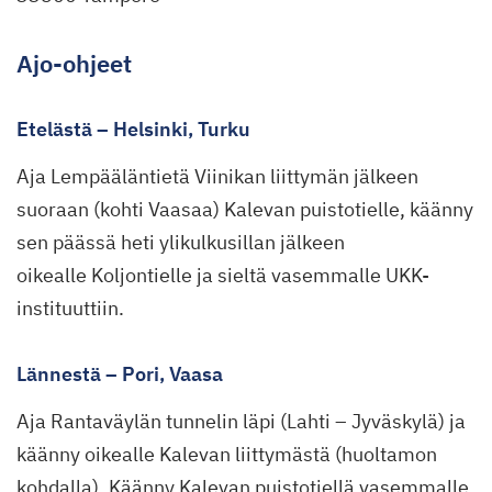
Ajo-ohjeet
Etelästä – Helsinki, Turku
Aja Lempääläntietä Viinikan liittymän jälkeen
suoraan (kohti Vaasaa) Kalevan puistotielle, käänny
sen päässä heti ylikulkusillan jälkeen
oikealle Koljontielle ja sieltä vasemmalle UKK-
instituuttiin.
Lännestä – Pori, Vaasa
Aja Rantaväylän tunnelin läpi (Lahti – Jyväskylä) ja
käänny oikealle Kalevan liittymästä (huoltamon
kohdalla). Käänny Kalevan puistotiellä vasemmalle,