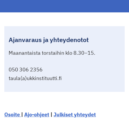
Ajanvaraus ja yhteydenotot
Maanantaista torstaihin klo 8.30–15.
050 306 2356
taula(a)ukkinstituutti.fi
Osoite
|
Ajo-ohjeet
|
Julkiset yhteydet