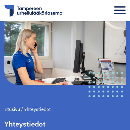
Etusivu
/
Yhteystiedot
Yhteystiedot