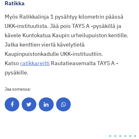
Ratikka
Myös Ratikkalinja 1 pysähtyy kilometrin päässä
UKK-instituutista. Jää pois TAYS A -pysäkillä ja
kävele Kuntokatua Kaupin urheilupuiston kentille.
Jatka kenttien viertä kävelytietä
Kaupinpuistonkadulle UKK-instituuttiin.
Katso
ratikkareitti
Rautatieasemalta TAYS A -
pysäkille.
Jaa somessa: