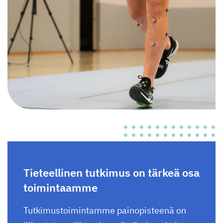
Tieteellinen tutkimus on tärkeä osa
toimintaamme
Tutkimustoimintamme painopisteenä on