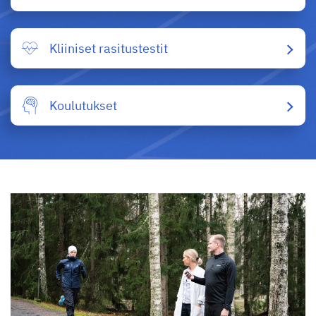
Kliiniset rasitustestit
Koulutukset