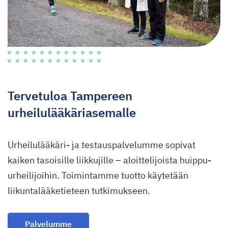
Tervetuloa Tampereen
urheilulääkäriasemalle
Urheilulääkäri- ja testauspalvelumme sopivat
kaiken tasoisille liikkujille
–
aloittelijoista huippu-
urheilijoihin. Toimintamme tuotto käytetään
liikuntalääketieteen tutkimukseen.
Palvelumme